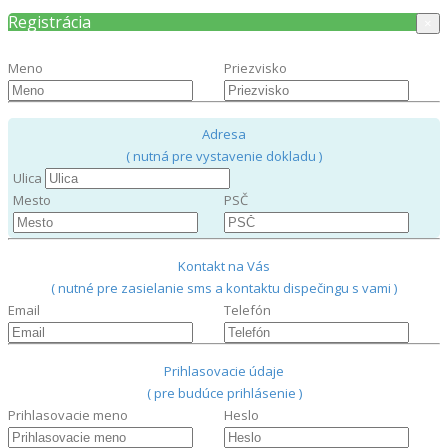
Registrácia
×
Meno
Priezvisko
Adresa
( nutná pre vystavenie dokladu )
Ulica
Mesto
PSČ
Kontakt na Vás
( nutné pre zasielanie sms a kontaktu dispečingu s vami )
Email
Telefón
Prihlasovacie údaje
( pre budúce prihlásenie )
Prihlasovacie meno
Heslo