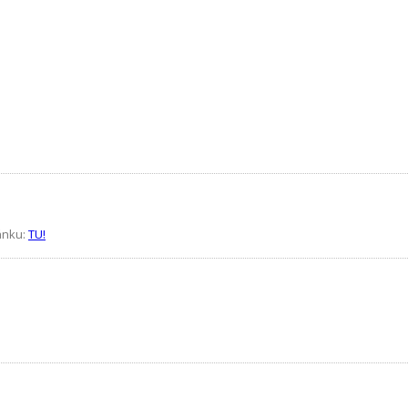
ránku:
TU!