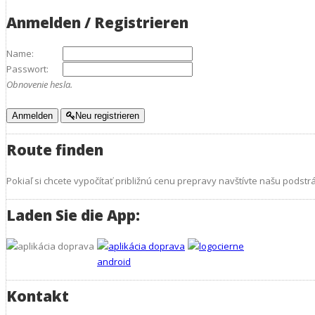
Anmelden / Registrieren
Name:
Passwort:
Obnovenie hesla.
Anmelden
Neu registrieren
Route finden
Pokiaľ si chcete vypočítať približnú cenu prepravy navštívte našu podst
Laden Sie die App:
Kontakt