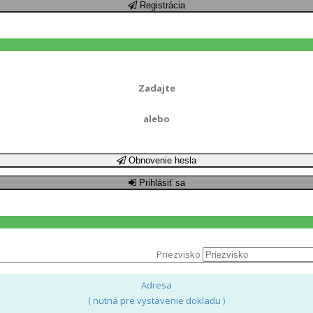
Registrácia
Zadajte
alebo
Obnovenie hesla
Prihlásiť sa
Priezvisko
Adresa
( nutná pre vystavenie dokladu )