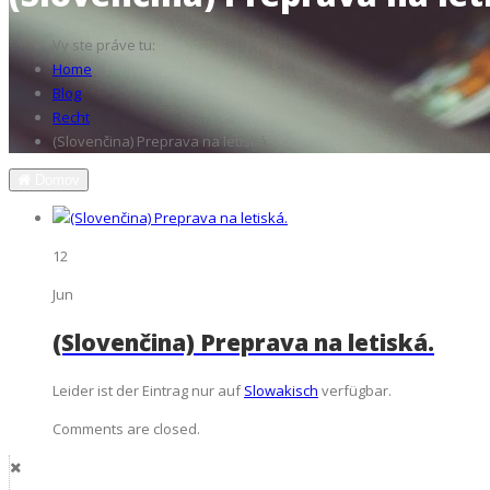
Vy ste práve tu:
Home
Blog
Recht
(Slovenčina) Preprava na letiská.
Domov
12
Jun
(Slovenčina) Preprava na letiská.
Leider ist der Eintrag nur auf
Slowakisch
verfügbar.
Comments are closed.