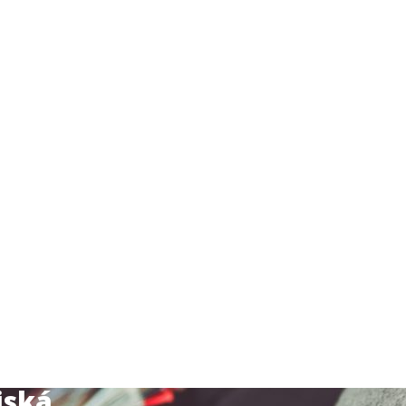
iská.