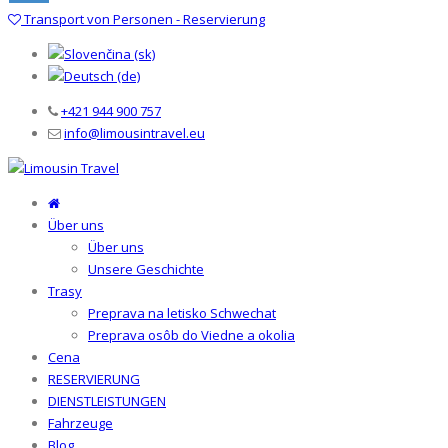
Transport von Personen - Reservierung
+421 944 900 757
info@limousintravel.eu
Über uns
Über uns
Unsere Geschichte
Trasy
Preprava na letisko Schwechat
Preprava osôb do Viedne a okolia
Cena
RESERVIERUNG
DIENSTLEISTUNGEN
Fahrzeuge
Blog