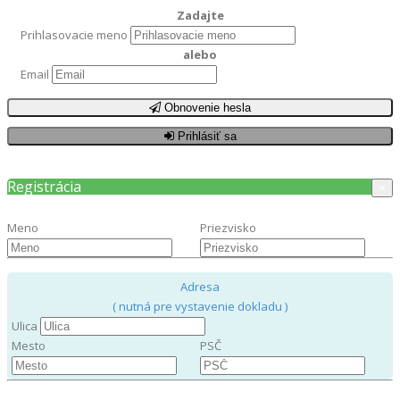
Zadajte
Prihlasovacie meno
alebo
Email
Obnovenie hesla
Prihlásiť sa
Registrácia
×
Meno
Priezvisko
Adresa
( nutná pre vystavenie dokladu )
Ulica
Mesto
PSČ