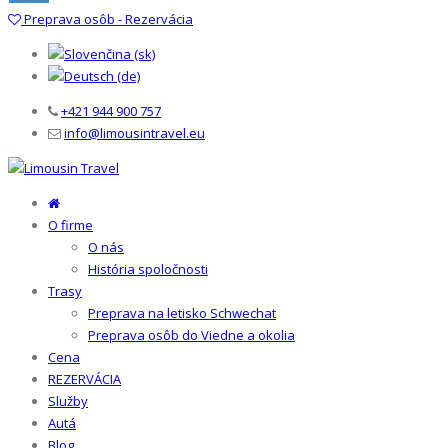
Preprava osôb - Rezervácia
+421 944 900 757
info@limousintravel.eu
O firme
O nás
História spoločnosti
Trasy
Preprava na letisko Schwechat
Preprava osôb do Viedne a okolia
Cena
REZERVÁCIA
Služby
Autá
Blog