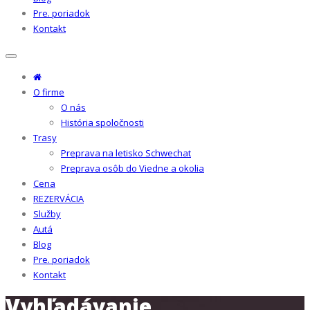
Pre. poriadok
Kontakt
O firme
O nás
História spoločnosti
Trasy
Preprava na letisko Schwechat
Preprava osôb do Viedne a okolia
Cena
REZERVÁCIA
Služby
Autá
Blog
Pre. poriadok
Kontakt
Vyhľadávanie