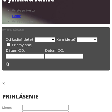
Vy ste práve tu:
Home
Vyhľadávanie
VYHĽADÁVANIE
Od kadiaľ idete?
Kam idete?
Priamy spoj
Dátum OD:
Dátum DO:
PRIHLÁSENIE
Meno: