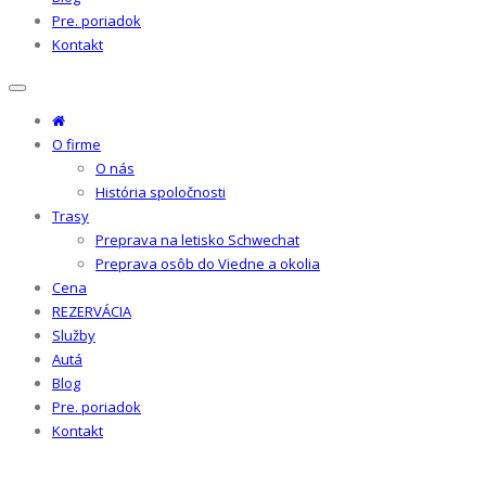
Pre. poriadok
Kontakt
O firme
O nás
História spoločnosti
Trasy
Preprava na letisko Schwechat
Preprava osôb do Viedne a okolia
Cena
REZERVÁCIA
Služby
Autá
Blog
Pre. poriadok
Kontakt
O nás