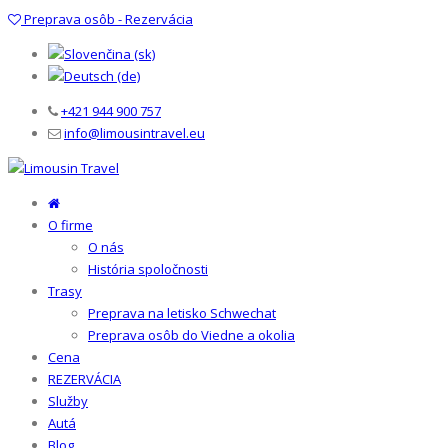
Preprava osôb - Rezervácia
+421 944 900 757
info@limousintravel.eu
O firme
O nás
História spoločnosti
Trasy
Preprava na letisko Schwechat
Preprava osôb do Viedne a okolia
Cena
REZERVÁCIA
Služby
Autá
Blog