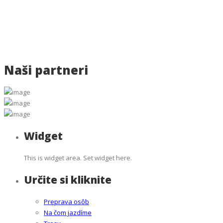
Naši partneri
Widget
This is widget area. Set widget here.
Určite si kliknite
Preprava osôb
Na čom jazdíme